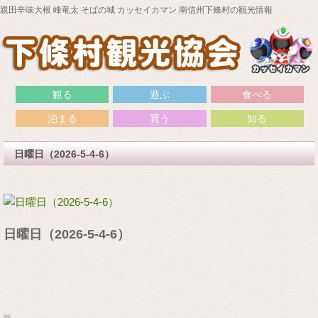
親田辛味大根 峰竜太 そばの城 カッセイカマン 南信州下條村の観光情報
観る
遊ぶ
食べる
泊まる
買う
知る
日曜日（2026-5-4-6）
日曜日（2026-5-4-6）