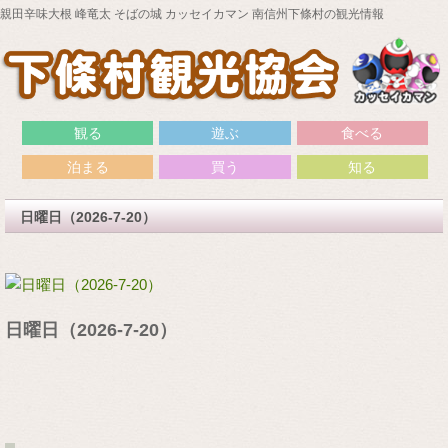
親田辛味大根 峰竜太 そばの城 カッセイカマン 南信州下條村の観光情報
観る
遊ぶ
食べる
泊まる
買う
知る
日曜日（2026-7-20）
日曜日（2026-7-20）