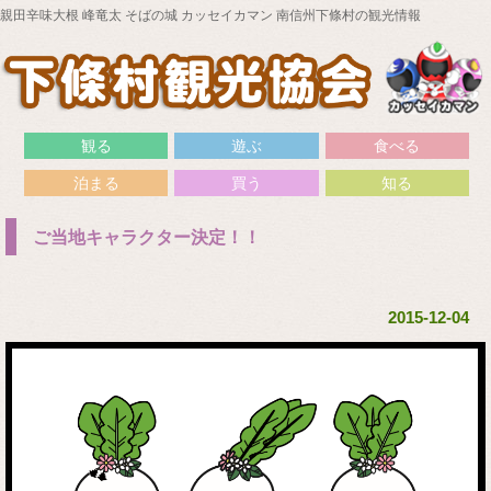
親田辛味大根 峰竜太 そばの城 カッセイカマン 南信州下條村の観光情報
観る
遊ぶ
食べる
泊まる
買う
知る
ご当地キャラクター決定！！
2015-12-04