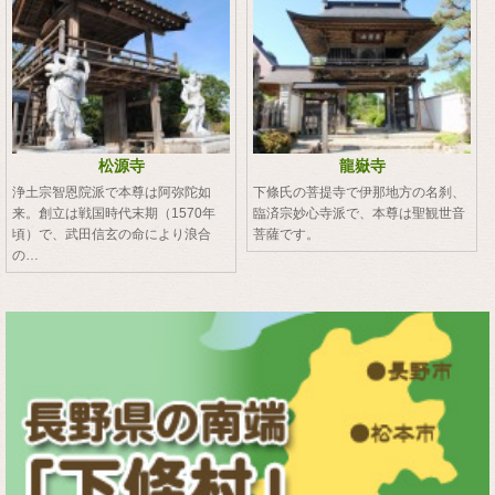
松源寺
龍嶽寺
浄土宗智恩院派で本尊は阿弥陀如
下條氏の菩提寺で伊那地方の名刹、
来。創立は戦国時代末期（1570年
臨済宗妙心寺派で、本尊は聖観世音
頃）で、武田信玄の命により浪合
菩薩です。
の…