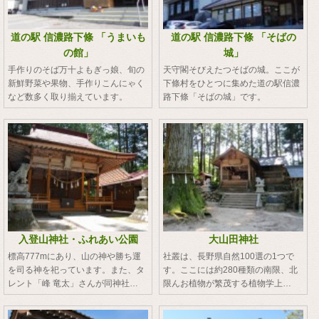
道の駅 信濃路下條 「うまいも
道の駅 信濃路下條 「そばの
の館」
城」
手作りのそば万十よもぎっ娘、旬の
天守閣そびえたつそばの城。ここが
新鮮野菜や果物、手作りこんにゃく
下條村をひとつに集めた道の駅信濃
など数多く取り揃えています。
路下條「そばの城」です。
入登山神社・ふれあい公園
大山田神社
標高777mにあり、山の神や勝ち運
社叢は、長野県自然100選の1つで
を司る神を祀っています。また、タ
す。ここには約280種類の南限、北
レント「峰 竜太」さんが同神社…
限んお植物が繁茂する植物学上…