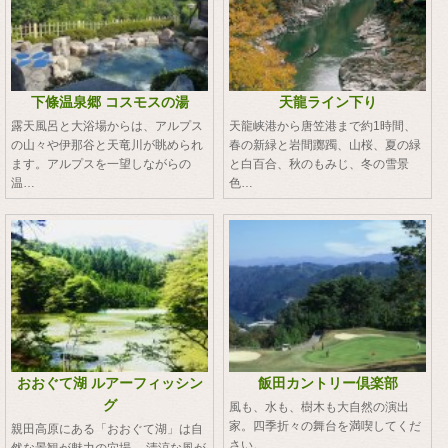
下條温泉郷 コスモスの湯
天龍ライン下り
露天風呂と大浴場からは、アルプス
天龍峡港から唐笠港まで約1時間、
の山々や伊那谷と天竜川が眺められ
春の新緑と岩間躑躅、山桜、夏の緑
ます。アルプスを一望しながらの
と白百合、秋のもみじ、冬の雪景
温…
色…
おおぐて湖 ルアーフィッシン
飯田カントリー倶楽部
グ
風も、水も、樹木も大自然の演出
家。四季折々の舞台を満喫してくだ
親田高原にある「おおぐて湖」は自
さい。
然な景観が魅力の穴場。 清涼な風が