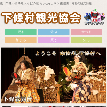
親田辛味大根 峰竜太 そばの城 カッセイカマン 南信州下條村の観光情報
観る
遊ぶ
食べる
泊まる
買う
知る