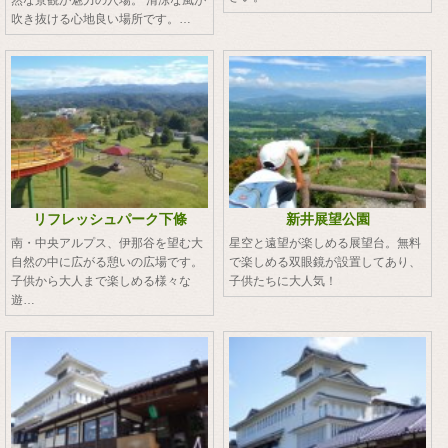
吹き抜ける心地良い場所です。…
リフレッシュパーク下條
新井展望公園
南・中央アルプス、伊那谷を望む大
星空と遠望が楽しめる展望台。無料
自然の中に広がる憩いの広場です。
で楽しめる双眼鏡が設置してあり、
子供から大人まで楽しめる様々な
子供たちに大人気！
遊…