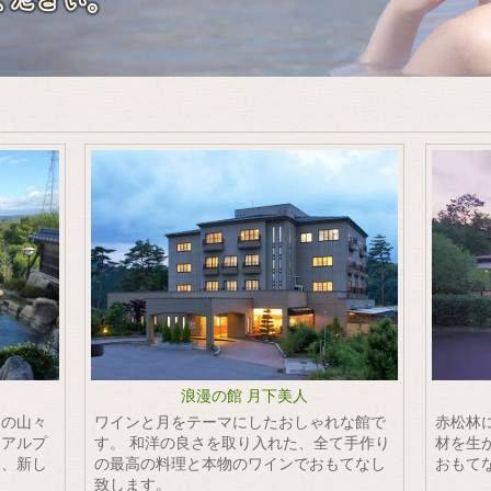
浪漫の館 月下美人
スの山々
ワインと月をテーマにしたおしゃれな館で
赤松林
。アルプ
す。 和洋の良さを取り入れた、全て手作り
材を生
は、新し
の最高の料理と本物のワインでおもてなし
おもて
致します。