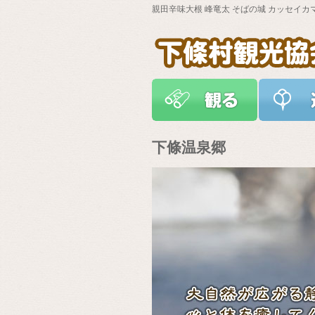
親田辛味大根 峰竜太 そばの城 カッセイカ
下條温泉郷