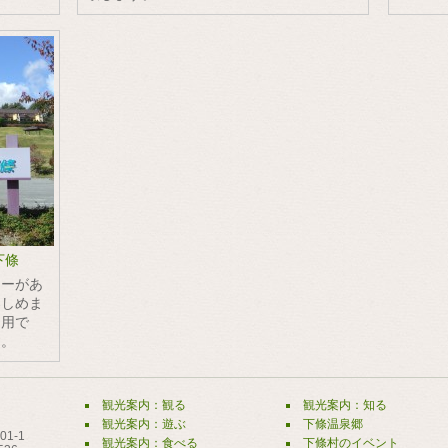
下條
ターがあ
楽しめま
利用で
す。
観光案内：観る
観光案内：知る
観光案内：遊ぶ
下條温泉郷
1-1
観光案内：食べる
下條村のイベント