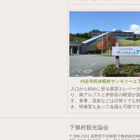
刈谷市民休暇村サンモリーユ
入口から斜めに登る展望エレベー
り、南アルプスと伊那谷の眺望が
す。食事、温泉などは日帰りでも
き、研修室もあって会議も可能で
下條村観光協会
〒399-2101 長野県下伊那郡下條村睦沢880