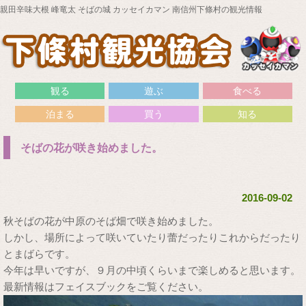
親田辛味大根 峰竜太 そばの城 カッセイカマン 南信州下條村の観光情報
観る
遊ぶ
食べる
泊まる
買う
知る
そばの花が咲き始めました。
2016-09-02
秋そばの花が中原のそば畑で咲き始めました。
しかし、場所によって咲いていたり蕾だったりこれからだったり
とまばらです。
今年は早いですが、９月の中頃くらいまで楽しめると思います。
最新情報はフェイスブックをご覧ください。