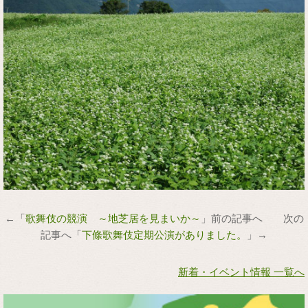
←「
歌舞伎の競演 ～地芝居を見まいか～
」前の記事へ 次の
記事へ「
下條歌舞伎定期公演がありました。
」→
新着・イベント情報 一覧へ