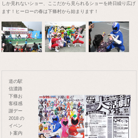
しか見れないショー、ここだから見られるショーを終日繰り広げ
ます！ヒーローの春は下條村から始まります！
道の駅
信濃路
下條お
客様感
謝デー
2018 の
イベン
ト案内