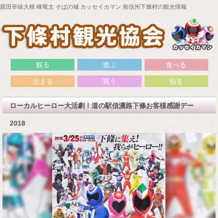
親田辛味大根 峰竜太 そばの城 カッセイカマン 南信州下條村の観光情報
観る
遊ぶ
食べる
泊まる
買う
知る
ローカルヒーロー大活劇！道の駅信濃路下條お客様感謝デー
2018