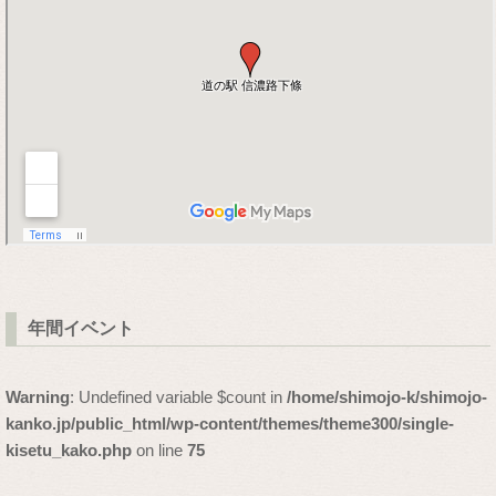
年間イベント
Warning
: Undefined variable $count in
/home/shimojo-k/shimojo-
kanko.jp/public_html/wp-content/themes/theme300/single-
kisetu_kako.php
on line
75