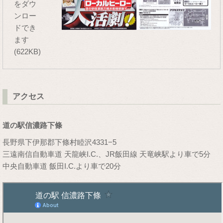
をダウ
ンロー
ドでき
ます
(622KB)
アクセス
道の駅信濃路下條
長野県下伊那郡下條村睦沢4331−5
三遠南信自動車道 天龍峡I.C.、JR飯田線 天竜峡駅より車で5分
中央自動車道 飯田I.C.より車で20分