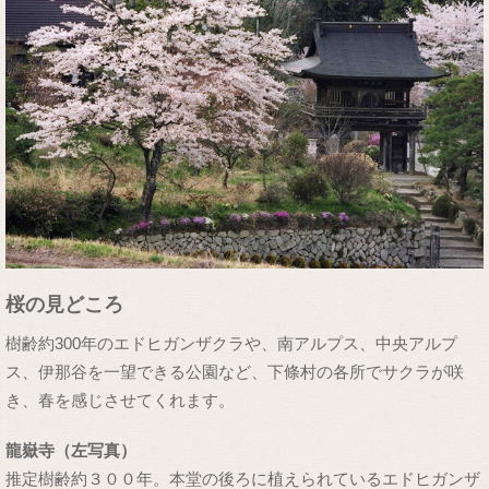
桜の見どころ
樹齢約300年のエドヒガンザクラや、南アルプス、中央アルプ
ス、伊那谷を一望できる公園など、下條村の各所でサクラが咲
き、春を感じさせてくれます。
龍嶽寺（左写真）
推定樹齢約３００年。本堂の後ろに植えられているエドヒガンザ