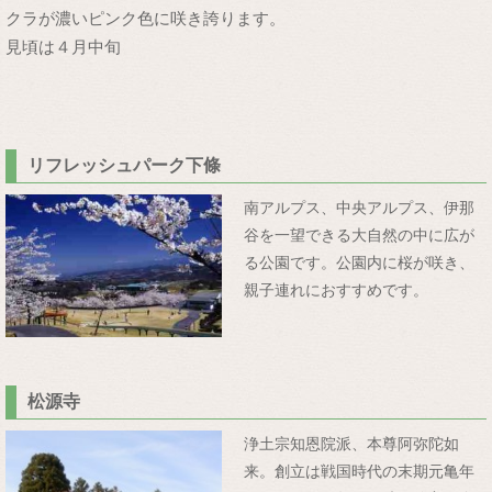
クラが濃いピンク色に咲き誇ります。
見頃は４月中旬
リフレッシュパーク下條
南アルプス、中央アルプス、伊那
谷を一望できる大自然の中に広が
る公園です。公園内に桜が咲き、
親子連れにおすすめです。
松源寺
浄土宗知恩院派、本尊阿弥陀如
来。創立は戦国時代の末期元亀年