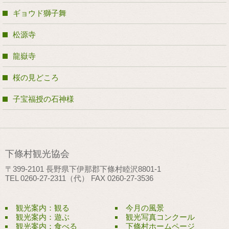
ギョウド獅子舞
松源寺
龍嶽寺
桜の見どころ
子宝福授の石神様
下條村観光協会
〒399-2101 長野県下伊那郡下條村睦沢8801-1
TEL 0260-27-2311（代） FAX 0260-27-3536
観光案内：観る
今月の風景
観光案内：遊ぶ
観光写真コンクール
観光案内：食べる
下條村ホームページ