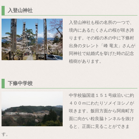
入登山神社
入登山神社も桜の名所の一つで、
境内にあるたくさんの桜が咲き誇
ります。その桜の木の中に下條村
出身のタレント「峰 竜太」さんが
同神社で結婚式を挙げた時の記念
植樹があります。
下條中学校
中学校脇国道１５１号線沿いに約
４００ｍにわたりソメイヨシノが
咲きます。飯田方面から阿南町方
面に向かい粒良脇トンネルを抜け
ると、正面に見ることができま
す。