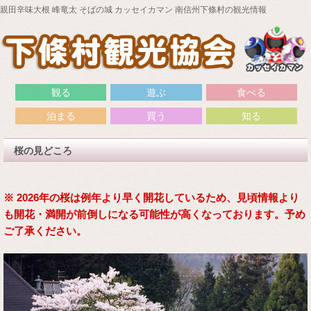
親田辛味大根 峰竜太 そばの城 カッセイカマン 南信州下條村の観光情報
観る
遊ぶ
食べる
泊まる
買う
知る
桜の見どころ
※ 2026年の桜は例年より早く開花しているため、見頃情報より
も開花・満開が前倒しになる可能性が高くなっております。予め
ご了承ください。