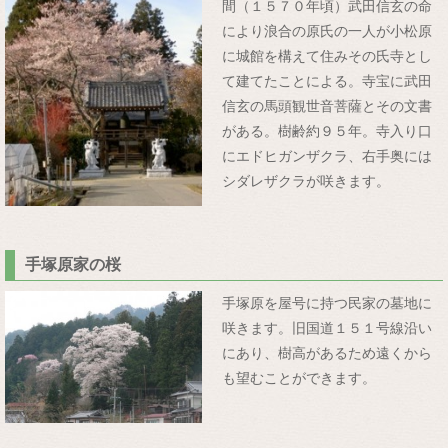
間（１５７０年頃）武田信玄の命
により浪合の原氏の一人が小松原
に城館を構えて住みその氏寺とし
て建てたことによる。寺宝に武田
信玄の馬頭観世音菩薩とその文書
がある。樹齢約９５年。寺入り口
にエドヒガンザクラ、右手奥には
シダレザクラが咲きます。
手塚原家の桜
手塚原を屋号に持つ民家の墓地に
咲きます。旧国道１５１号線沿い
にあり、樹高があるため遠くから
も望むことができます。