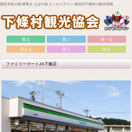
親田辛味大根 峰竜太 そばの城 カッセイカマン 南信州下條村の観光情報
観る
遊ぶ
食べる
泊まる
買う
知る
ファミリーマートJA下條店